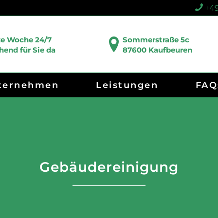
+49
ze Woche 24/7
Sommerstraße 5c
end für Sie da
87600 Kaufbeuren
ternehmen
Leistungen
FAQ
Gebäudereinigung