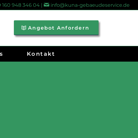
 160 948 346 04 |
info@kuna-gebaeudeservice.de
Angebot Anfordern
s
Kontakt