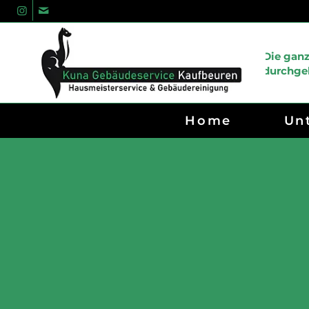
Die gan
durchgeh
Home
Un