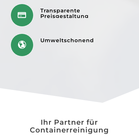
akkurat!
Transparente
Danke !
Preisgestaltung
Umweltschonend
Ihr Partner für
Containerreinigung