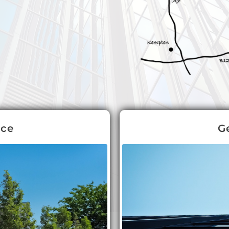
ice
G