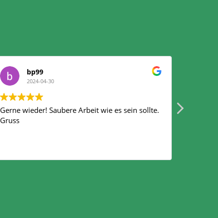
bp99
2024-04-30
Gerne wieder! Saubere Arbeit wie es sein sollte.
Firma K
Gruss
Abständ
das äuß
Firmenge
dabei d
Arbeits
Geruchs
Bürofens