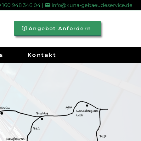
 160 948 346 04 |
info@kuna-gebaeudeservice.de
Angebot Anfordern
s
Kontakt