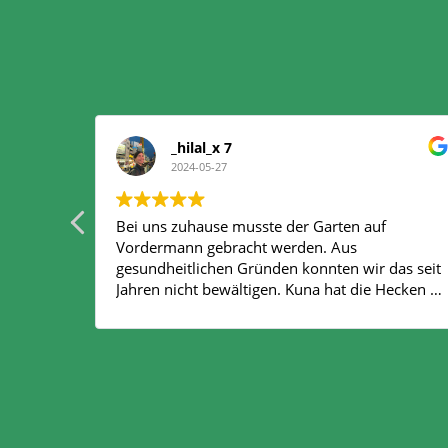
_hilal_x 7
2024-05-27
Bei uns zuhause musste der Garten auf
Vordermann gebracht werden. Aus
gesundheitlichen Gründen konnten wir das seit
Jahren nicht bewältigen. Kuna hat die Hecken so
gut geschnitten, wir wurden von den Nachbarn
angesprochen. Danach haben wir sie für die
Wohnzimmer und Fensterreinigung beauftragt.
Einfach einwandfrei. Eine super Hilfe und sehr
akkurat! Danke !