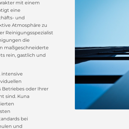
arakter mit einem
tigt eine
chäfts- und
ktive Atmosphäre zu
er Reinigungsspezialist
inigungen die
ten maßgeschneiderte
s rein, gastlich und
 intensive
viduellen
Betriebes oder Ihrer
t sind. Kuna
ierten
lsten
tandards bei
hulen und